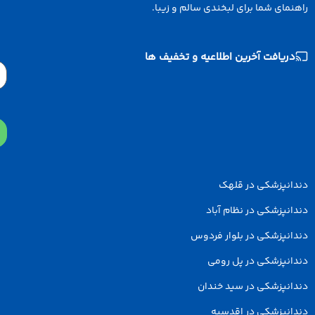
نمای شما برای لبخندی سالم و زیبا.
دریافت آخرین اطلاعیه و تخفیف ها
Email
دانپزشکی در قلهک
انپزشکی در نظام آباد
انپزشکی در بلوار فردوس
انپزشکی در پل رومی
انپزشکی در سید خندان
انپزشکی در اقدسیه