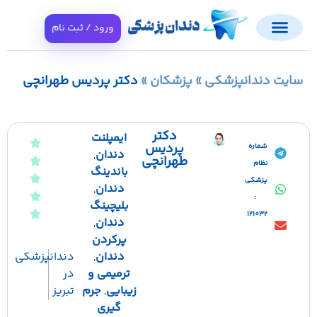
ورود / ثبت نام
ایت دندانپزشکی
»
پزشکان
»
دکتر پردیس طهرانچی
دکتر
ایمپلنت
پردیس
شماره
دندان
,
طهرانچی
نظام
باندینگ
پزشکی
دندان
,
:
بلیچینگ
121032
دندان
,
پرکردن
دندان
,
دندانپزشکی
ترمیمی و
در
زیبایی
,
جرم
تبریز
گیری