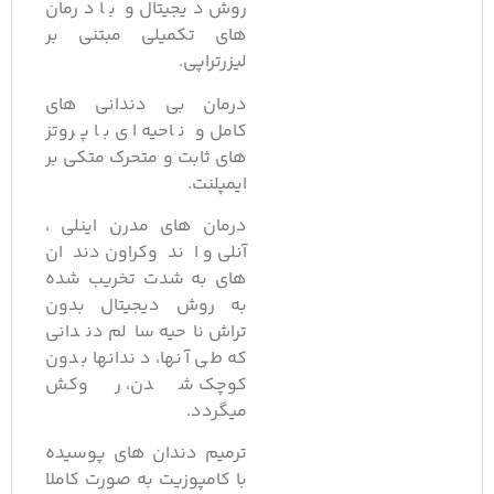
روش دیجیتال و با درمان
های تکمیلی مبتنی بر
لیزرتراپی.
درمان بی دندانی های
کامل و ناحیه ای با پروتز
های ثابت و متحرک متکی بر
ایمپلنت.
درمان های مدرن اینلی ،
آنلی و اندوکراون دندان
های به شدت تخریب شده
به روش دیجیتال بدون
تراش ناحیه سالم دندانی
که طی آنها، دندانها بدون
کوچک شدن، روکش
میگردد.
ترمیم دندان های پوسیده
با کامپوزیت به صورت کاملا