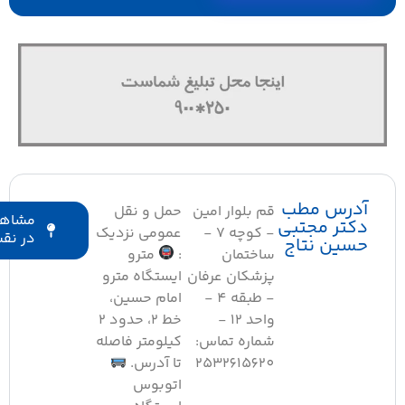
درس مطب
قم بلوار امین
حمل و نقل
مشاهده
کتر مجتبی
- کوچه 7 -
عمومی نزدیک
در نقشه
سین نتاج
ساختمان
:
مترو
پزشکان عرفان
ایستگاه مترو
- طبقه 4 -
امام حسین،
واحد 12 -
خط ۲، حدود ۲
شماره تماس:
کیلومتر فاصله
2532615620
تا آدرس.
اتوبوس