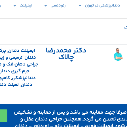
دندانپزشکی در تهران
ارتودنسی
ایمپلنت
و
ک
دکتر محمدرضا
ایمپلنت دندان
,
پرک
چالاک
دندان
,
ترمیمی و زیب
جراحی دهان،فک و 
جرم گیری دندان
دندانپزشکی
,
کامپو
دندان
,
لمینت دند
صرفا جهت معاینه می باشد و پس از معاینه و تشخیص
جدیدی تعیین می گردد.همچنین جراحی دندان عقل و
ود.ایمپلنت فوری - ایمپلنت پانچ - اوردنچر - دندان