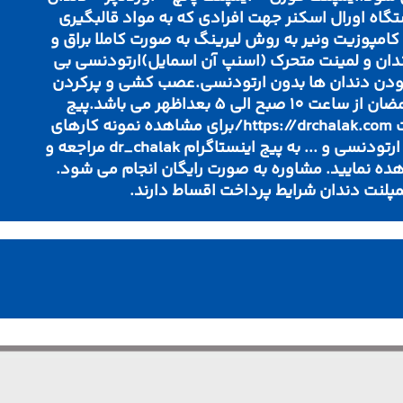
گاه اورال اسکنر جهت افرادی که به مواد قالبگیری
مپوزیت ونیر به روش لیرینگ به صورت کاملا براق و
دان و لمینت متحرک (اسنپ آن اسمایل)ارتودنسی بی
 بودن دندان ها بدون ارتودنسی.عصب کشی و پرکردن
دندان...ساعت کاری در ماه رمضان از ساعت 10 صبح الی 5 بعداظهر می باشد.پیج
اینستاگرام dr_chalakوب سایت https://drchalak.com/برای مشاهده نمونه کارهای
لمینت، ایمپلنت، کامپوزیت ونیر، ارتودنسی و ... به پیج اینستاگرام dr_chalak مراجعه و
اهده نمایید. مشاوره به صورت رایگان انجام می شود.
مپلنت دندان شرایط پرداخت اقساط دارند.