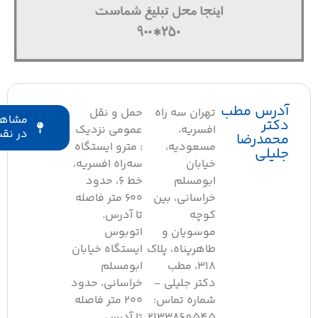
درس مطب
تهران سه راه
حمل و نقل
مشاهده
کتر
افسریه،
عمومی نزدیک
در نقشه
حمدرضا
مسعودیه،
: مترو ایستگاه
لیلی
خیابان
سه‌راه افسریه،
ابومسلم
خط ۶، حدود
خراسانی، بین
۶۰۰ متر فاصله
کوچه
تا آدرس.
موسویان و
اتوبوس
طاهرپناه، پلاک
ایستگاه خیابان
۳۱۸، مطب
ابومسلم
دکتر جلیلی -
خراسانی، حدود
شماره تماس:
۲۰۰ متر فاصله
2133860545
تا آدرس.