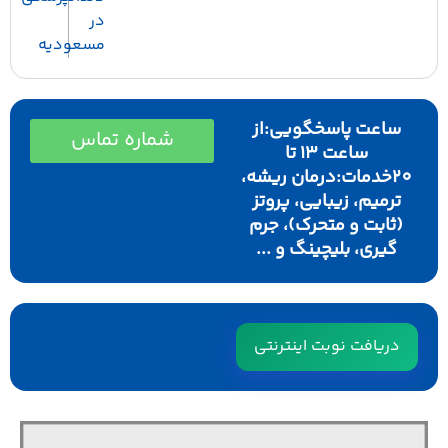
در
مسعودیه
ساعت پاسخگویی:از
شماره تماس
ساعت 13 تا
20خدمات:درمان ریشه،
ترمیم، زیبایی، پروتز
(ثابت و متحرک)، جرم
گیری، بلیچینگ و ...
دریافت نوبت اینترنتی