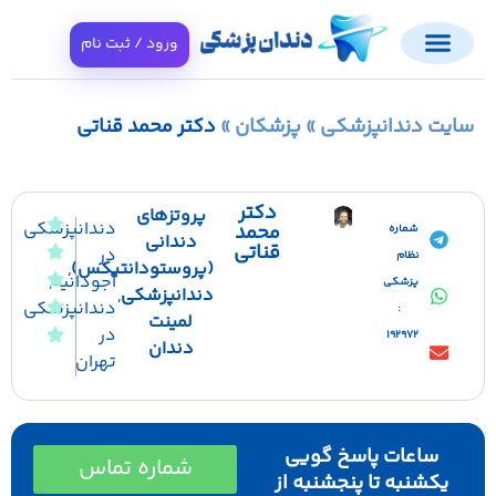
ورود / ثبت نام
ایت دندانپزشکی
»
پزشکان
»
دکتر محمد قناتی
دکتر
پروتزهای
دندانپزشکی
محمد
شماره
دندانی
قناتی
در
نظام
(پروستودانتیکس)
,
آجودانیه
,
پزشکی
دندانپزشکی
,
دندانپزشکی
:
لمینت
در
192972
دندان
تهران
ساعات پاسخ گویی
شماره تماس
یکشنبه تا پنجشنبه از