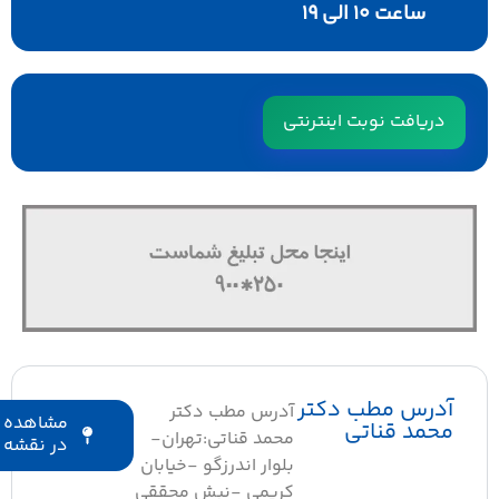
ساعت ۱۰ الی ۱۹
دریافت نوبت اینترنتی
آدرس مطب دکتر
آدرس مطب دکتر
مشاهده
محمد قناتی
محمد قناتی:تهران-
در نقشه
بلوار اندرزگو -خیابان
کریمی -نبش محققی