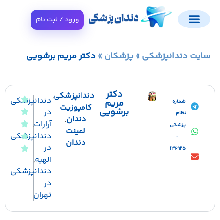
ورود / ثبت نام
ایت دندانپزشکی
»
پزشکان
»
دکتر مریم برشویی
دکتر
دندانپزشکی
,
دندانپزشکی
مریم
شماره
کامپوزیت
برشویی
در
نظام
دندان
,
آرارات
,
پزشکی
لمینت
دندانپزشکی
:
دندان
در
136925
الهیه
,
دندانپزشکی
در
تهران