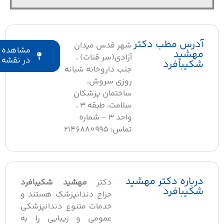
آدرس مطب دکتر
شهر قدس میدان
مشاهده
مهشید
آزادی(سر قنات) ،
در نقشه
شکیبافرد
جنب داروخانه شبانه
روزی سروش،
ساختمان پزشکان
سلامت، طبقه ۳ ،
واحد ۳ - شماره
تماس: 2146880995
درباره دکتر مهشید
دکتر
مهشید شکیبافرد
شکیبافرد
جراح دندانپزشک هستند و
خدمات متنوع دندانپزشکی
عمومی و زیبایی را به