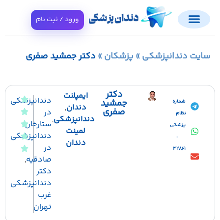
ورود / ثبت نام
ایت دندانپزشکی
»
پزشکان
»
دکتر جمشید صفری
دکتر
ایمپلنت
دندانپزشکی
جمشید
شماره
دندان
,
صفری
در
نظام
دندانپزشکی
,
ستارخان
,
پزشکی
لمینت
دندانپزشکی
:
دندان
در
42861
صادقیه
,
دکتر
دندانپزشکی
غرب
تهران