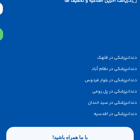
دریافت آخرین اطلاعیه و تخفیف ها
Email
دانپزشکی در قلهک
انپزشکی در نظام آباد
انپزشکی در بلوار فردوس
انپزشکی در پل رومی
انپزشکی در سید خندان
انپزشکی در اقدسیه
با ما همراه باشید!