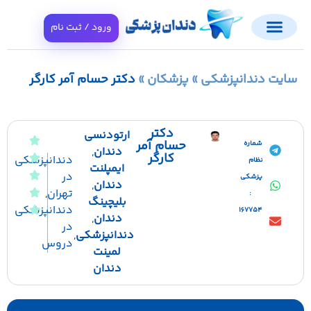
ورود / ثبت نام
ت دندانپزشکی
»
پزشکان
»
دکتر حسام آمر کارگر
دکتر
ارتودنسی
حسام آمر
شماره
دندان
,
کارگر
دندانپزشکی
نظام
ایمپلنت
در
پزشکی
دندان
,
تهران
,
:
بلیچینگ
دندانپزشکی
167754
دندان
,
در
دندانپزشکی
,
دروس
لمینت
دندان