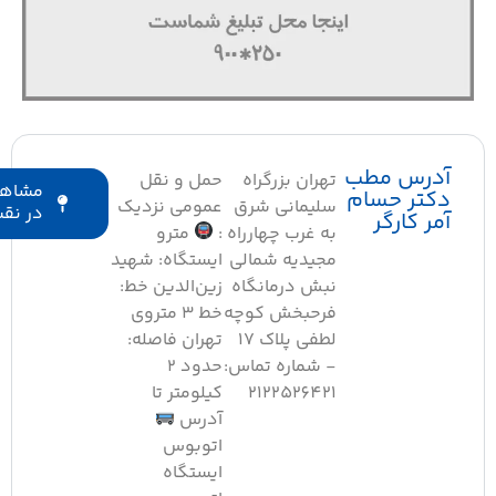
درس مطب
تهران بزرگراه
حمل و نقل
مشاهده
کتر حسام
سلیمانی شرق
عمومی نزدیک
در نقشه
مر کارگر
به غرب چهارراه
:
مترو
مجیدیه شمالی
ایستگاه: شهید
نبش درمانگاه
زین‌الدین خط:
فرحبخش کوچه
خط ۳ متروی
لطفی پلاک ۱۷
تهران فاصله:
- شماره تماس:
حدود ۲
2122526421
کیلومتر تا
آدرس
اتوبوس
ایستگاه