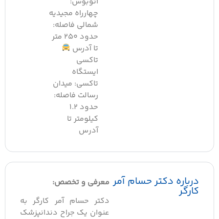
اتوبوس:
چهارراه مجیدیه
شمالی فاصله:
حدود ۲۵۰ متر
تا آدرس
تاکسی
ایستگاه
تاکسی: میدان
رسالت فاصله:
حدود ۱.۲
کیلومتر تا
آدرس
رباره دکتر حسام آمر
معرفی و تخصص:
ارگر
دکتر حسام آمر کارگر به
عنوان یک جراح دندانپزشک