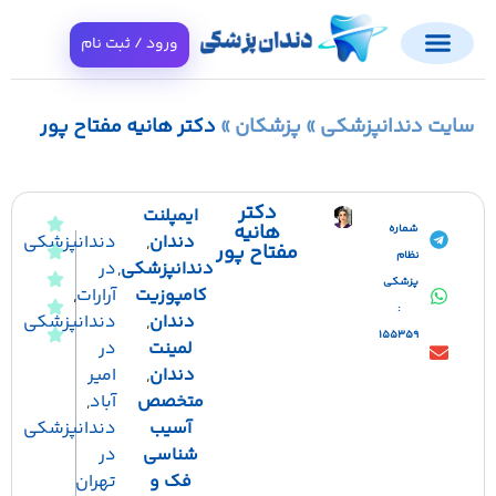
ورود / ثبت نام
ایت دندانپزشکی
»
پزشکان
»
دکتر هانیه مفتاح پور
دکتر
ایمپلنت
هانیه
شماره
دندان
,
دندانپزشکی
مفتاح پور
نظام
دندانپزشکی
,
در
پزشکی
کامپوزیت
آرارات
,
:
دندان
,
دندانپزشکی
155359
لمینت
در
دندان
,
امیر
متخصص
آباد
,
آسیب
دندانپزشکی
شناسی
در
فک و
تهران