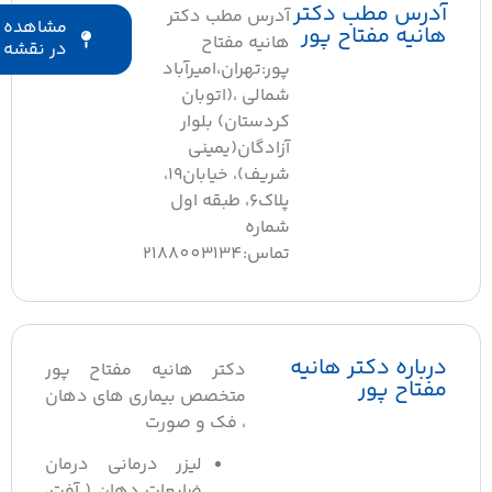
آدرس مطب دکتر
آدرس مطب دکتر
مشاهده
هانیه مفتاح پور
هانیه مفتاح
در نقشه
پور:تهران،امیرآباد
شمالی ،(اتوبان
کردستان) بلوار
آزادگان(یمینی
شریف)، خیابان۱۹،
پلاک۶، طبقه اول
شماره
تماس:2188003134
درباره دکتر هانیه
دکتر هانیه مفتاح پور
مفتاح پور
متخصص بیماری های دهان
، فک و صورت
لیزر درمانی درمان
ضایعات دهان ( آفت،