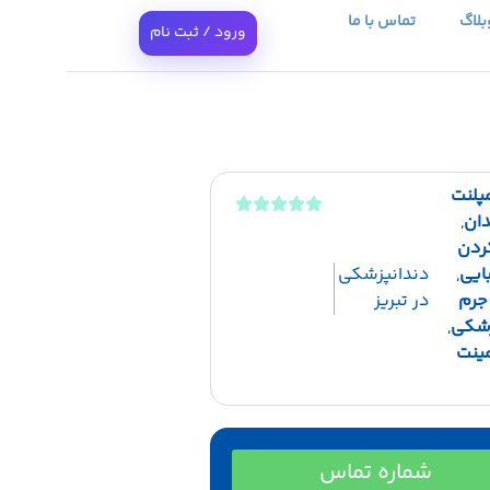
بلاگ
تماس با ما
ورود / ثبت نام
مپلنت
دان
,
ردن
ایی
,
دندانپزشکی
جرم
در تبریز
زشکی
,
ینت
شماره تماس