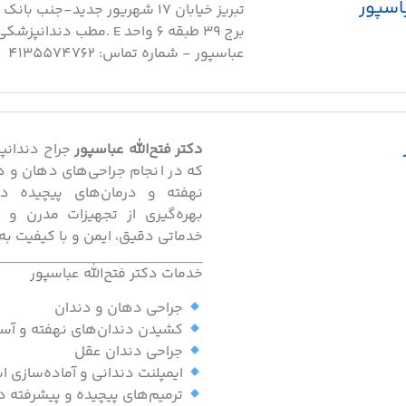
اسپور
تبریز خیابان ۱۷ شهریور جدید-جنب 
برج 39 طبقه 6 واحد E .مطب دند
عباسپور - شماره تماس: 4135574762
دکتر فتح‌الله عباسپور
جراح دندانپز
که در انجام جراحی‌های دهان و د
نهفته و درمان‌های پیچیده د
بهره‌گیری از تجهیزات مدرن و
خدماتی دقیق، ایمن و با کیفیت به ب
خدمات دکتر فتح‌الله عباسپور
جراحی دهان و دندان
کشیدن دندان‌های نهفته و آسی
جراحی دندان عقل
ایمپلنت دندانی و آماده‌سازی ا
ترمیم‌های پیچیده و پیشرفته د