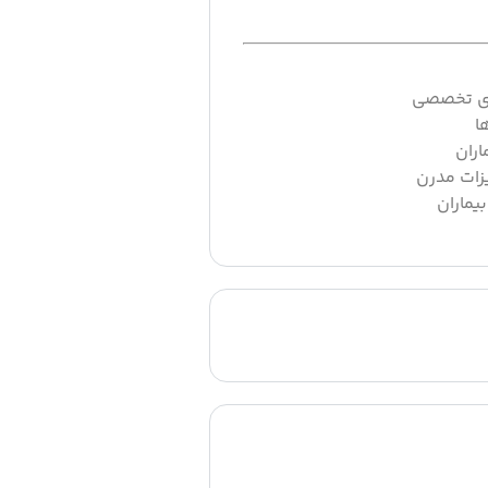
های تخصصی
ا
اران
یزات مدرن
یماران