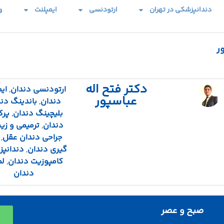
دندانپزشکی در تهران
ارتودنسی
ایمپلنت
و
ر
دکتر فتح اله
ارتودنسی دندان
,
ای
عباسپور
دندان
,
باندینگ دن
بلیچینگ دندان
,
پرک
دندان
,
ترمیمی و زیب
جراحی دندان عقل
,
گیری دندان
,
دندانپ
کامپوزیت دندان
,
لم
دندان
صبح و عصر