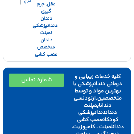
کرج
عقل
,
جرم
گیری
دندان
,
دندانپزشکی
,
لمینت
دندان
,
متخصص
عصب کشی
کلیه خدمات زیبایی و
شماره تماس
درمانی دندانپزشکی با
بهترین مواد و توسط
متخصصین.ارتودنسی
دندانایمپلنت
دنداندندانپزشکی
کودکانعصب کشی
دندانلمینت ، کامپوزیت،