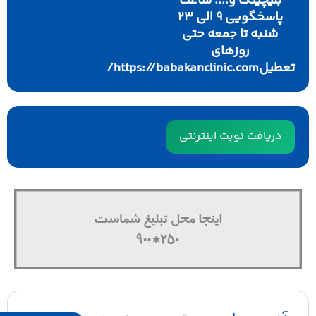
بلیچینگ و.... ساعت
پاسخگویی 9 الی 23
شنبه تا جمعه حتی
روزهای
تعطیلhttps://babakanclinic.com/
دریافت نوبت اینترنتی