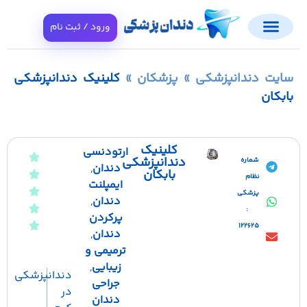
ورود / ثبت نام
ایت دندانپزشکی
»
پزشکان
»
کلینیک دندانپزشکی
ابکان
کلینیک
ارتودنسی
دندانپزشکی
شماره
دندان
,
بابکان
نظام
ایمپلنت
پزشکی
دندان
,
:
پرکردن
122625
دندان
,
ترمیمی و
زیبایی
,
دندانپزشکی
جراحی
در
دندان