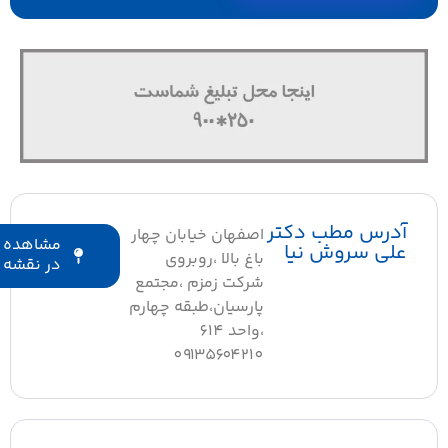
آدرس مطب دکتر
اصفهان خیابان چهار
مشاهده
علی سروش نیا
باغ بالا ،روبروی
در نقشه
شرکت زمزم ،مجتمع
پارسیان،طبقه چهارم
،واحد 614
٠٩١٣٥٦٠٤٢١٠