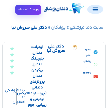
ورود / ثبت نام
ایت دندانپزشکی
»
پزشکان
»
دکتر علی سروش نیا
دکتر علی
ایمپلنت
سروش نیا
شماره
دندان
,
نظام
بلیچینگ
پزشکی
دندان
,
:
پرکردن
159247
دندان
,
پروتزهای
دندانی
دندانپزشکی
(پروستودانتیکس)
,
در
ترمیمی و
اصفهان
زیبایی
,
جرم