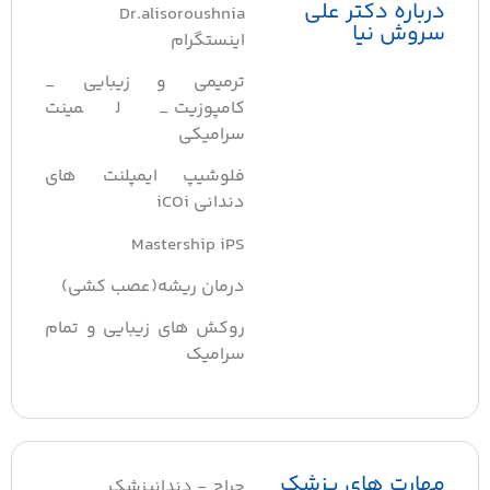
درباره دکتر علی
Dr.alisoroushnia
سروش نیا
اینستگرام
ترمیمی و زیبایی _
کامپوزیت _ لمینت
سرامیکی
فلوشیپ ایمپلنت های
دندانی iCOi
Mastership iPS
درمان ریشه(عصب کشی)
روکش های زیبایی و تمام
سرامیک
مهارت های پزشک
جراح - دندانپزشک