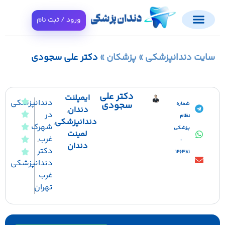
ورود / ثبت نام
ایت دندانپزشکی
»
پزشکان
»
دکتر علی سجودی
دکتر علی
ایمپلنت
دندانپزشکی
سجودی
شماره
دندان
,
در
نظام
دندانپزشکی
,
شهرک
پزشکی
لمینت
غرب
,
:
دندان
دکتر
126381
دندانپزشکی
غرب
تهران