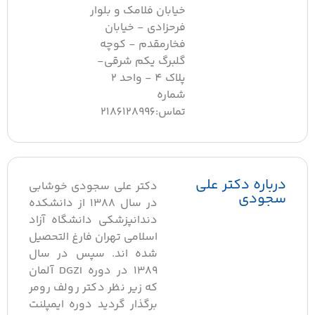
خیابان فلامک و بلوار
فرحزادی - خیابان
فخارمقدم - کوچه
گلبرگ یکم شرقی-
پلاک 4 - واحد 2
شماره
تماس:2186128996
درباره دکتر علی
دکتر علی سجودی خوشابی
سجودی
در سال 1388 از دانشکده
دندانپزشکی دانشگاه آزاد
اسلامی تهران فارغ التحصیل
شده اند. سپس در سال
1389 در دوره DGZI آلمان
که زیر نظر دکتر رولف رومر
برگذار گردید دوره ایمپلنت