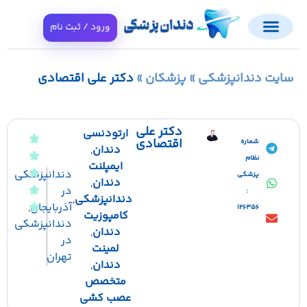
ورود / ثبت نام
ایت دندانپزشکی
»
پزشکان
»
دکتر علی اقتصادی
دکتر علی
ارتودنسی
اقتصادی
شماره
دندان
,
نظام
ایمپلنت
دندانپزشکی
پزشکی
دندان
,
در
:
دندانپزشکی
,
آذربایجان
,
126356
کامپوزیت
دندانپزشکی
دندان
,
در
لمینت
تهران
دندان
,
متخصص
عصب کشی