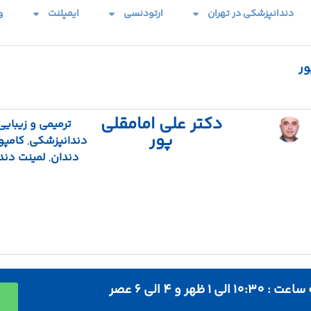
دندانپزشکی در تهران
ارتودنسی
ایمپلنت
و
ور
دکتر علی امامقلی
ترمیمی و زیبایی
پور
دندانپزشکی
,
کامپو
دندان
,
لمینت دند
 ظهر و 4 الی 6 عصر