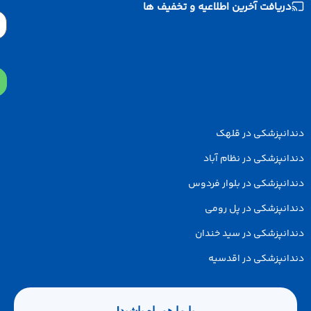
دریافت آخرین اطلاعیه و تخفیف ها
Email
دانپزشکی در قلهک
انپزشکی در نظام آباد
انپزشکی در بلوار فردوس
انپزشکی در پل رومی
انپزشکی در سید خندان
انپزشکی در اقدسیه
با ما همراه باشید!