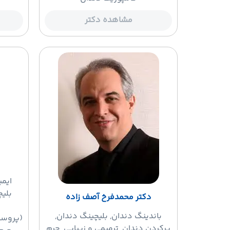
مشاهده دکتر
ایمپ
بلیچ
دکتر محمدفرخ آصف زاده
باندینگ دندان
, بلیچینگ دندان,
(پروست
پرکردن دندان, ترمیمی و زیبایی, جرم