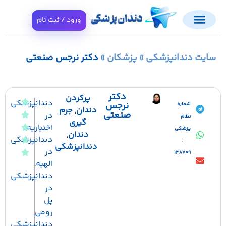
ورود / ثبت نام
ایت دندانپزشکی
»
پزشکان
»
دکتر نرجس صنعتی
دکتر
پرکردن
دندانپزشکی
نرجس
شماره
دندان
,
جرم
صنعتی
در
نظام
گیری
اختیاریه
,
پزشکی
دندان
,
دندانپزشکی
:
دندانپزشکی
در
148709
الهیه
,
دندانپزشکی
در
پل
رومی
,
دندانپزشکی