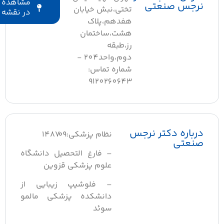
مشاهده
نرجس صنعتی
تختی،نبش خیابان
در نقشه
هفدهم،پلاک
هشت،ساختمان
رز،طبقه
دوم،واحد٢٠٤ -
شماره تماس:
9120260643
درباره دکتر نرجس
نظام پزشکی:١٤٨٧٠٩
صنعتی
– فارغ التحصیل دانشگاه
علوم پزشکی قزوین
– فلوشیپ زیبایی از
دانشکده پزشکی مالمو
سوئد