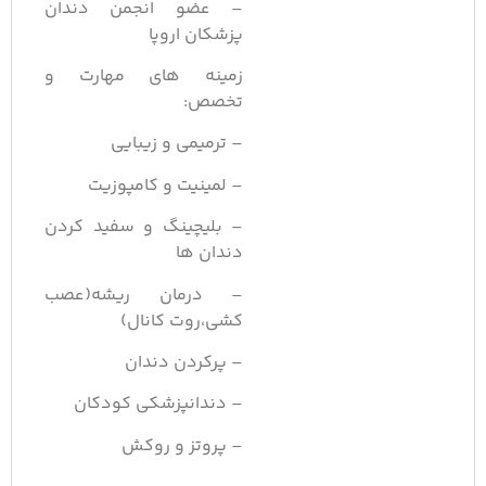
– عضو انجمن دندان
پزشکان اروپا
زمینه های مهارت و
تخصص:
– ترمیمی و زیبایی
– لمینیت و کامپوزیت
– بلیچینگ و سفید کردن
دندان ها
– درمان ریشه(عصب
کشی،روت کانال)
– پرکردن دندان
– دندانپزشکی کودکان
– پروتز و روکش