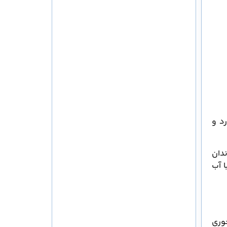
رد و
دان
را با آب
 شیرین را با ۲ قاشق غذاخوری