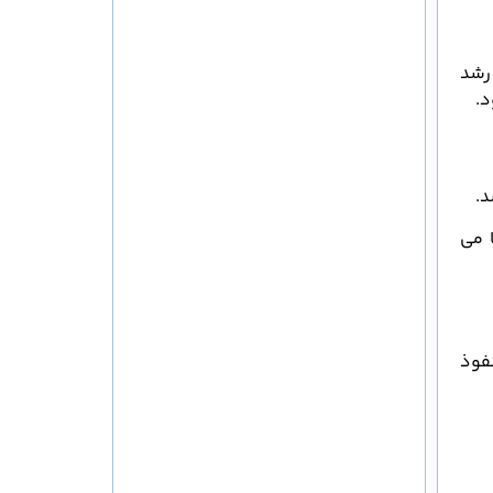
ز درحال رشد
د.
د.
 می
نفوذ