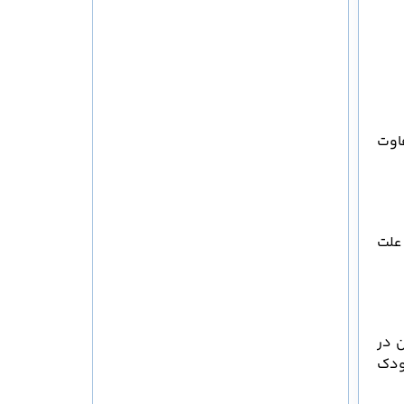
فاوت
 علت
ن در
کودک