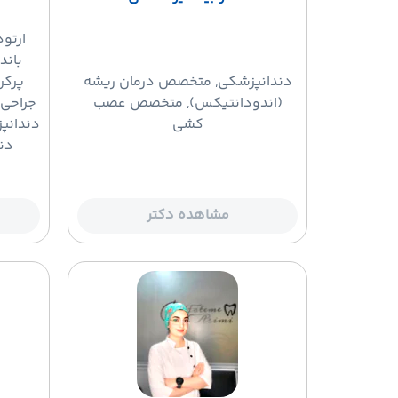
ارتو
باند
دندانپزشکی
, متخصص درمان ریشه
پرکر
(اندودانتیکس), متخصص عصب
جراحی 
کشی
دندانپ
دن
مشاهده دکتر