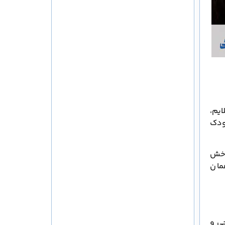
یم،
ودک
راخش
مان
ی و