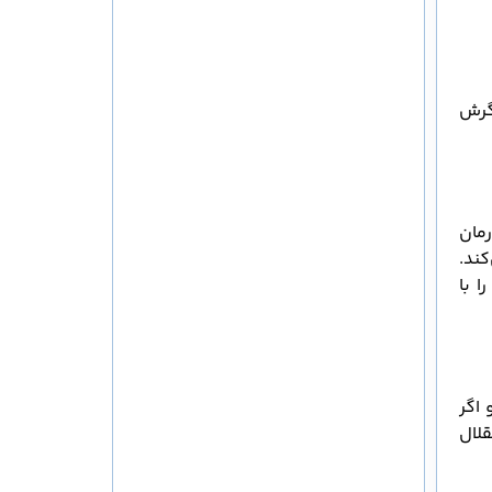
گرش
مان
ند.
ا با
 اگر
لال