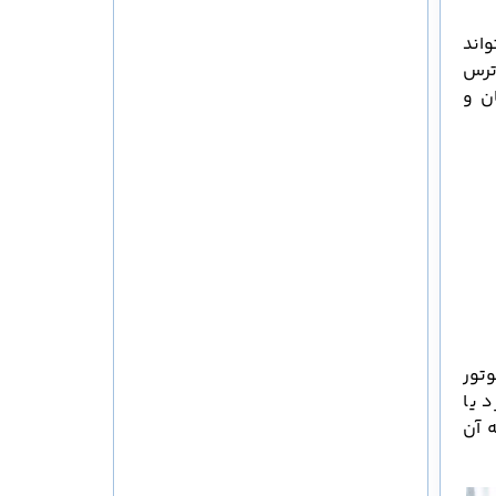
واند
ترس
ن و
تور
د یا
 آن