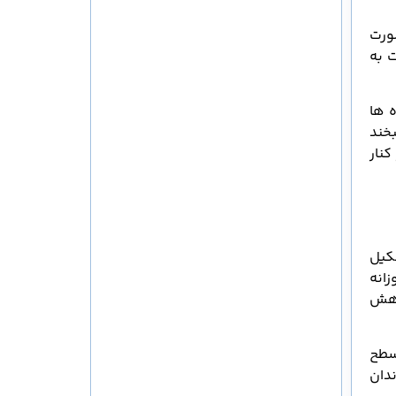
ورت
 به
 ها
بخند
نار
کیل
زانه
کاهش
 سطح
ندان