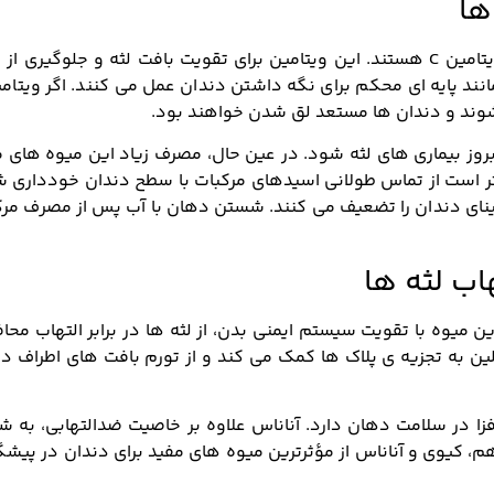
ها
مرکبات مانند پرتقال، نارنگی و لیمو سرشار از ویتامین C هستند. این ویتامین برای تقویت بافت لثه و جلوگیری
شوند و دندان ها مستعد لق شدن خواهند بود.
بروز بیماری های لثه شود. در عین حال، مصرف زیاد این میوه های 
تر است از تماس طولانی اسیدهای مرکبات با سطح دندان خودداری ش
مینای دندان را تضعیف می کنند. شستن دهان با آب پس از مصرف مر
ب لثه ها
 غنی ترین منابع ویتامین C است. این میوه با تقویت سیستم ایمنی بدن، از لثه ها در برابر التهاب 
ملین به تجزیه ی پلاک ها کمک می کند و از تورم بافت های اطراف د
فزا در سلامت دهان دارد. آناناس علاوه بر خاصیت ضدالتهابی، به 
، کیوی و آناناس از مؤثرترین میوه های مفید برای دندان در پیشگ