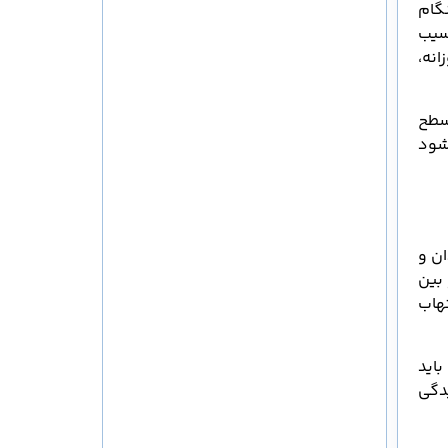
گام
سیب
نه،
سطح
شود
ن و
بین
تهاب
اید
دگی