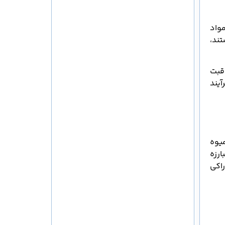
مواد
 کلسیم و فیبر هستند،
قبت
یند
میوه
ارزه
راکی