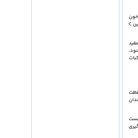
 از خون
ریزی یا التهاب آن ضروری است. لثه های سالم مانند پایه ای محکم برای نگه داشتن دندان عمل می کنند. اگر ویتامین C
مفید
ود،
کبات
محافظت
ندان
شست
یری