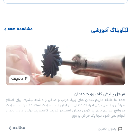
مشاهده همه
وبلاگ آموزشی
نکات
یکی ا
دندان
هستند
4
دقیقه
دندا
راحل پالیش کامپوزیت دندان
مه ما علاقه داریم دندان های زیبا، مرتب و صافی را داشته باشیم. برای اصلاح
درنگی و از بین بردن ایرادات دندان می توان از کامپوزیت استفاده کرد. کامپوزیت
ر واقع موادی برای پر کردن دندان است.در فرایند کامپوزیت تراش دادن دندان
نجام نمی شود تنها یک خراش بر روی
مطالعه
بدون نظری