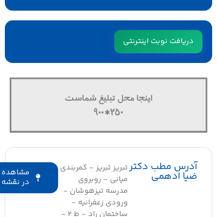
دریافت نوبت اینترنتی
آدرس مطب دکتر
تبریز تبریز - کمربندی
مشاهده
ضیا ادهمی
میانی - روبروی
در نقشه
مدرسه تیزهوشان -
ورودی زعفرانیه -
ساختمان راد - ط 2 -