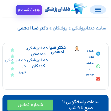
ورود / ثبت نام
ایت دندانپزشکی
»
پزشکان
»
دکتر ضیا ادهمی
دکتر ضیا
دندانپزشکی
,
ادهمی
شماره
متخصص
نظام
دندانپزشکی
دندانپزشکی
پزشکی
در
کودکان
:
تبریز
127263
ساعات پاسخگویی 11
شماره تماس
صبح تا 9 شب