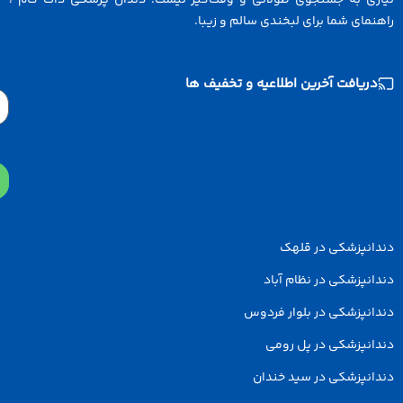
ازی به جستجوی طولانی و وقت‌گیر نیست. دندان پزشکی دات کام ،
نمای شما برای لبخندی سالم و زیبا.
دریافت آخرین اطلاعیه و تخفیف ها
Email
دانپزشکی در قلهک
انپزشکی در نظام آباد
انپزشکی در بلوار فردوس
انپزشکی در پل رومی
انپزشکی در سید خندان