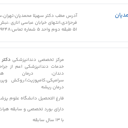
دیان
آدرس مطب دکتر سهیلا محمدیان:تهران،سعا
فرحزادی،انتهای خیابان عباسی اناری ،نبش ب
٥١ طبقه دوم واحد ٥ شماره تماس:9910929248
مرکز تخصصی دندانپزشکی
دکتر 
خدمات دندانپزشکی اعم از جراح
دندان، درمان های زی
سرامیکی،کامپوزیت)،روکش وپرو
درمان ریشه
فارغ التحصیل دانشگاه علوم پزش
دارای بورد تخصصی و سابقه هیات
با 13 سال سابقه