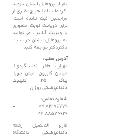
نفر از پروفایل ایشان بازدید
کرده‌اند، اما هیچ نظری از
مراجعین ثبت نشده است.
برای دریافت نوبت حضوری
یا ویزیت آنلاین، می‌توانید
به پروفایل ایشان در سایت
دکتردکتر مراجعه کنید.
آدرس مطب:
تهران، ظفر (دستگردی)،
خیابان کازرون، نبش جویا،
پلاک ۲۵، کلینیک
دندانپزشکی روژان
شماره تماس:
09102276779 –
02188570629
فارغ التحصیل رشته
دندانپزشکی دانشگاه