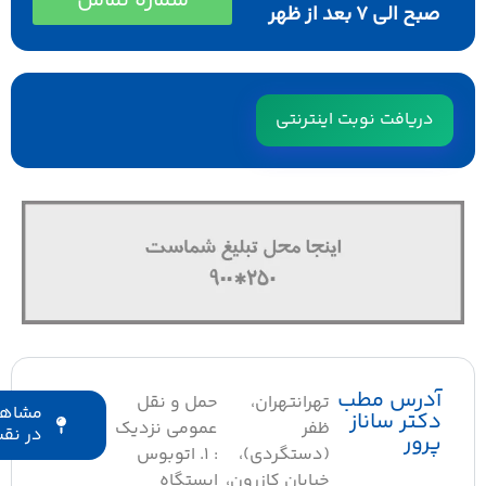
شماره تماس
صبح الی ۷ بعد از ظهر
دریافت نوبت اینترنتی
درس مطب
تهرانتهران،
حمل و نقل
مشاهده
کتر ساناز
ظفر
عمومی نزدیک
در نقشه
رور
(دستگردی)،
: ۱. اتوبوس
خیابان کازرون،
ایستگاه