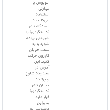
اتوبوس یا
بی‌آرتی
استفاده
می‌کنید، در
ایستگاه ظفر
(دستگردی) یا
شریعتی پیاده
شوید و به
سمت خیابان
کازرون حرکت
کنید. این
آدرس در
محدوده شلوغ
و پرتردد
خیابان ظفر
(دستگردی)
قرار دارد،
بنابراین
دسترسی به