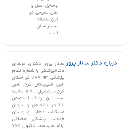
وسایل حمل و
نقل عمومی در
این منطقه
بسیار آسان
است.
رباره دکتر ساناز پرور
ساناز پرور، دکترای حرفه‌ای
دندانپزشکی با شماره نظام
پزشکی 180293، در استان
البرز، شهرستان کرج، شهر
کرج مشغول به فعالیت
است. این پزشک با تخصص
بالا در تشخیص و درمان
مشکلات دهان و دندان
خدمات پزشکی مختلفی
ارائه می‌دهد. تاکنون 772