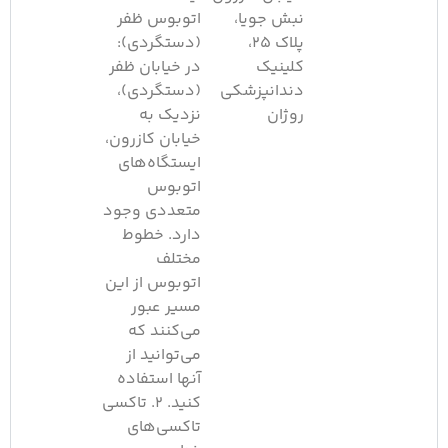
نبش جویا،
اتوبوس ظفر
پلاک ۲۵،
(دستگردی):
کلینیک
در خیابان ظفر
دندانپزشکی
(دستگردی)،
روژان
نزدیک به
خیابان کازرون،
ایستگاه‌های
اتوبوس
متعددی وجود
دارد. خطوط
مختلف
اتوبوس از این
مسیر عبور
می‌کنند که
می‌توانید از
آنها استفاده
کنید. ۲. تاکسی
تاکسی‌های