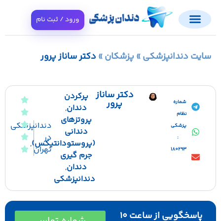
ورود / ثبت نام
ت دندانپزشکی
»
پزشکان
»
دکتر ساناز پرور
دکتر ساناز
پرکردن
پرور
شماره
دندان
,
نظام
پروتزهای
دندانپزشکی
پزشکی
دندانی
در
:
(پروستودانتیکس)
,
تهران
180293
جرم گیری
دندان
,
دندانپزشکی
پاسخگویی از ساعت ۱۰