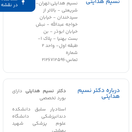
نسیم هدایتی
نسیم هدایتی:تهران-
در نقشه
شریعتی - بالاتر از
سیدخندان - خیابان
خواجه عبدالله - نبش
خیابان ابوذر - بن
بست بهنیا - پلاک 1-
طبقه اول- واحد 2
شماره
تماس:2126712596
درباره دکتر نسیم
دکتر نسیم هدایتی
دارای
هدایتی
بورد تخصصی
استادیار سلبق دانشکده
دندانپزشکی دانشگاه
علوم پزشکی شهید
بهشتی