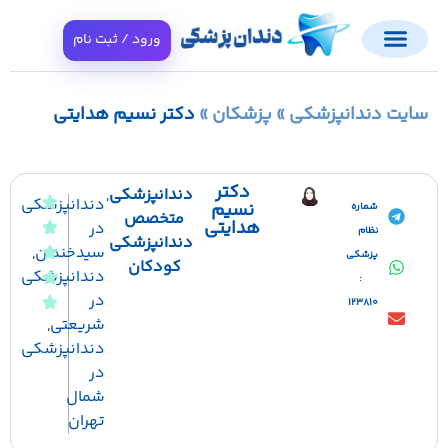
ورود / ثبت نام
ایت دندانپزشکی
»
پزشکان
»
دکتر نسیم هدایتی
دکتر
دندانپزشکی
,
دندانپزشکی
نسیم
شماره
متخصص
هدایتی
در
نظام
دندانپزشکی
سیدخندان
,
پزشکی
کودکان
دندانپزشکی
:
در
123810
شریعتی
,
دندانپزشکی
در
شمال
تهران