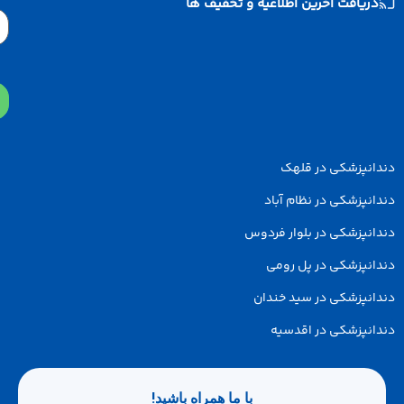
دریافت آخرین اطلاعیه و تخفیف ها
Email
دانپزشکی در قلهک
انپزشکی در نظام آباد
انپزشکی در بلوار فردوس
انپزشکی در پل رومی
انپزشکی در سید خندان
انپزشکی در اقدسیه
با ما همراه باشید!