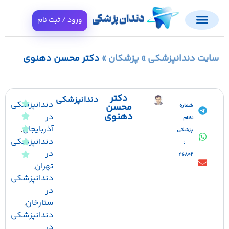
ورود / ثبت نام
ایت دندانپزشکی
»
پزشکان
»
دکتر محسن دهنوی
دکتر
دندانپزشکی
دندانپزشکی
محسن
شماره
دهنوی
در
نظام
آذربایجان
,
پزشکی
دندانپزشکی
:
در
46802
تهران
,
دندانپزشکی
در
ستارخان
,
دندانپزشکی
در