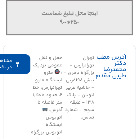
درس مطب
تهران
حمل و نقل
مشاهده
کتر
تهرانپارس -
عمومی نزدیک
در نقشه
حمدرضا
بزرگراه باقری -
:
مترو
یبی مقدم
نبش 198غربی
ایستگاه مترو
- حاشیه غربی
تهرانپارس، خط
اتوبان - پلاک
۲، حدود ۱٬۵۰۰
138 - طبقه
متر فاصله تا
سوم - شماره
آدرس.
تماس:
اتوبوس
ایستگاه
اتوبوس بزرگراه