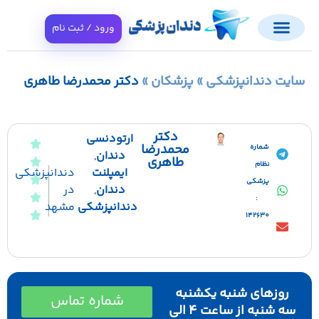
ورود / ثبت نام
ایت دندانپزشکی
»
پزشکان
»
دکتر محمدرضا طاهری
دکتر
ارتودنسی
محمدرضا
شماره
دندان
,
طاهری
نظام
دندانپزشکی
ایمپلنت
پزشکی
در
دندان
,
:
مشهد
دندانپزشکی
142630
روزهای شنبه یکشنبه
شماره تماس
سه شنبه از ساعت ۴ الی