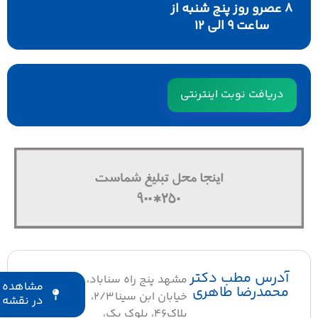
۸ عصرو روز پنج شنبه از
ساعت ۹ الی ۱۲
دریافت نوبت اینترنتی
آدرس مطب دکتر
مشهد پنج راه سناباد،
مشاهده
محمدرضا طاهری
خیابان ابن سینا ۲/۳،
در نقشه
پلاک۴۶، بلوک یک،