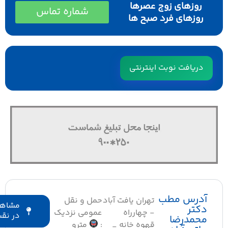
روزهای زوج عصرها
شماره تماس
روزهای فرد صبح ها
دریافت نوبت اینترنتی
درس مطب
تهران یافت آباد
حمل و نقل
مشاهده
کتر
- چهارراه
عمومی نزدیک
در نقشه
حمدرضا
قهوه خانه _
:
مترو