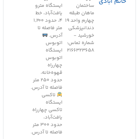
اتم آبادی
ساختمان
ایستگاه مترو
ماهان طبقه
یافت‌آباد، خط
چهارم واحد ۱۹
۴، حدود ۱٬۲۰۰
دندانپزشکی
متر فاصله تا
خورشید -
آدرس.
شماره تماس:
اتوبوس
2166323658
ایستگاه
اتوبوس
چهارراه
قهوه‌خانه،
حدود ۲۵۰ متر
فاصله تا آدرس.
تاکسی
ایستگاه
تاکسی چهارراه
یافت‌آباد،
حدود ۳۰۰ متر
فاصله تا آدرس.