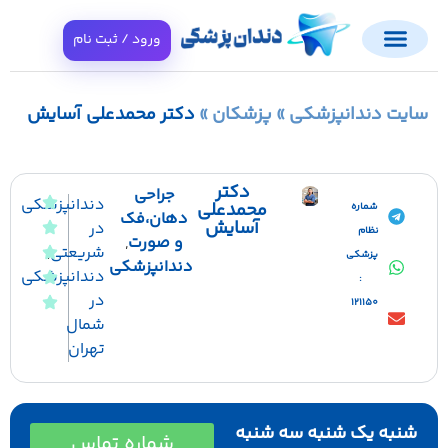
ورود / ثبت نام
ایت دندانپزشکی
»
پزشکان
»
دکتر محمدعلی آسایش
دکتر
جراحی
دندانپزشکی
محمدعلی
شماره
دهان،فک
آسایش
در
نظام
و صورت
,
شریعتی
,
پزشکی
دندانپزشکی
دندانپزشکی
:
در
121150
شمال
تهران
شنبه یک شنبه سه شنبه
شماره تماس