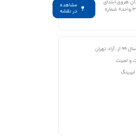
ان هروی،ابتدای
مشاهده
پناهی نیا،پلاک۱۷۴(جنب بانک سپه)،طبقه ۳،واحد۸ شماره
در نقشه
اد تهران
ت و لمینت
لیرینگ