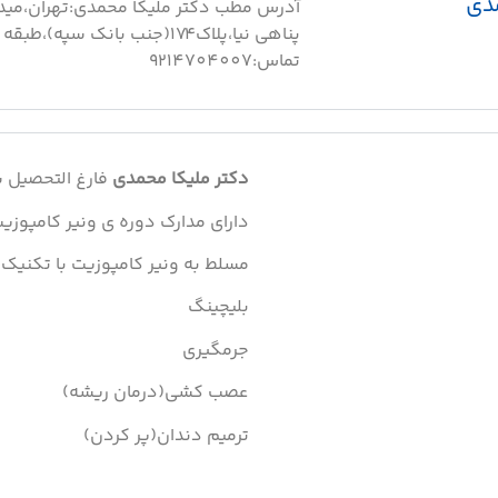
دی
آدرس مطب دکتر ملیکا محمدی:تهران،مید
تماس:9214704007
دکتر ملیکا محمدی
فارغ التحصیل سال 99 از ـ آز
دارای مدارک دوره ی ونیر کامپوزی
مسلط به ونیر کامپوزیت با تکنیک 
بلیچینگ
جرمگیری
عصب کشی(درمان ریشه)
ترمیم دندان(پر کردن)