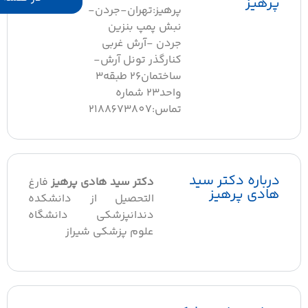
پرهیز
پرهیز:تهران-جردن-
نبش پمپ بنزین
جردن -آرش غربی
کنارگذر تونل آرش-
ساختمان۲۶ طبقه۳
واحد۲۳ شماره
تماس:2188673807
درباره دکتر سید
دکتر سید هادی پرهیز
فارغ
هادی پرهیز
التحصیل از دانشکده
دندانپزشکی دانشگاه
علوم پزشکی شیراز