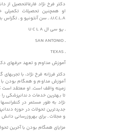
دکتر فرخ نژاد فارغالتحصیل از د
او همچنین تحصیلات تکمیلی خ
U.C.L.A، ـ سن آنتونیو و ـ تگزاس به پایان رسانده است.
ـ یو سی ال U C L A
ـ SAN ANTONIO
ـ TEXAS
آموزش مداوم و تعهد حرفهای دکتر 
دکتر فرزانه فرخ نژاد، با تجربهای
آموزش مداوم و همگام بودن با 
زمینه واقف است. او معتقد است ک
تا بهترین خدمات دندانپزشکی را ب
نژاد به طور مستمر در کنفرانسها 
جدیدترین تحولات در حوزه دندانپز
و مجلات ـ برای بهروزرسانی دانش خ
مزایای همگام بودن با آخرین تحول