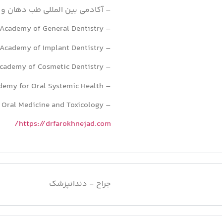
– آکادمی بین المللی طب دهان 
– Academy of General Dentistry
– American Academy of Implant Dentistry
– American Academy of Cosmetic Dentistry
– American Academy for Oral Systemic Health
– International Academy of Oral Medicine and Toxicology
https://drfarokhnejad.com/
جراح - دندانپزشک