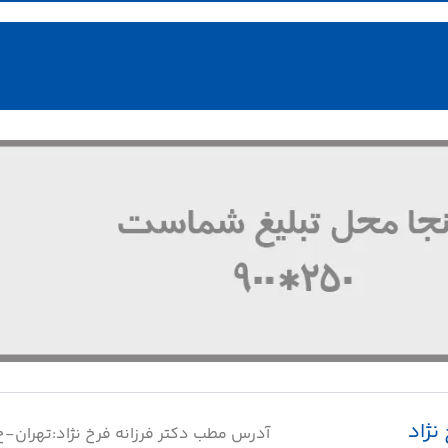
نژاد
آدرس مطب دکتر فرزانه فرخ نژاد:تهران-