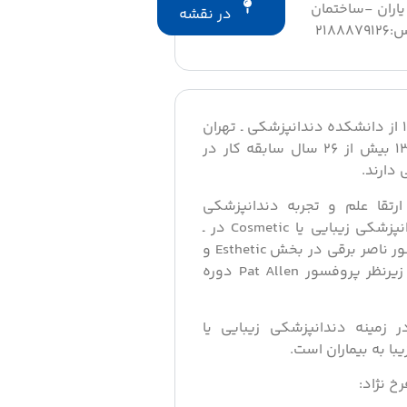
 یاران -ساختمان
در نقشه
در سال ۱۳۷۰ از دانشکده دندانپزشکی ـ تهران
فارغ التحصیل شده و تا سال ۱۳۹۶ بیش از ۲۶ سال سابقه کار در
دارند.
رتقا علم و تجربه دندانپزشکی
دورههای متعددی در زمینه دندانپزشکی زیبایی یا Cosmetic در ـ
سن انتونیو تگزاس زیرنظر پروفسور ناصر برقی در بخش Esthetic و
در بخش پریودنتولوژی ـ تگزاس زیرنظر پروفسور Pat Allen دوره
در زمینه دندانپزشکی زیبایی یا
خ نژاد: