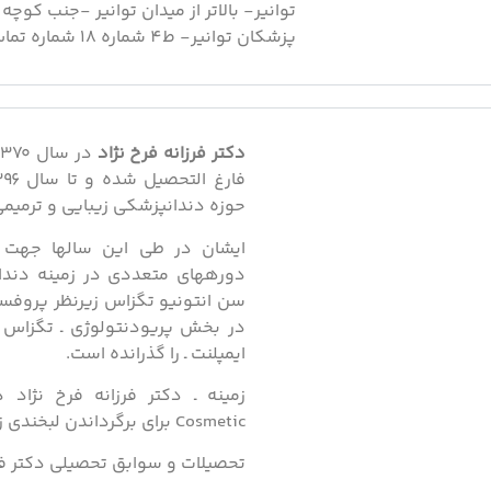
توانیر- بالاتر از میدان توانیر -جنب کوچه
پزشکان توانیر- ط٤ شماره ١٨ شماره تماس:2188879126
دکتر فرزانه فرخ نژاد
حوزه دندانپزشکی زیبایی و ترمیمی 
ایشان در طی این سالها جهت ا
ایمپلنت ـ را گذرانده است.
زمینه ـ دکتر فرزانه فرخ نژاد 
Cosmetic برای برگرداندن لبخندی زیبا به بیماران است.
تحصیلات و سوابق تحصیلی دکتر فر