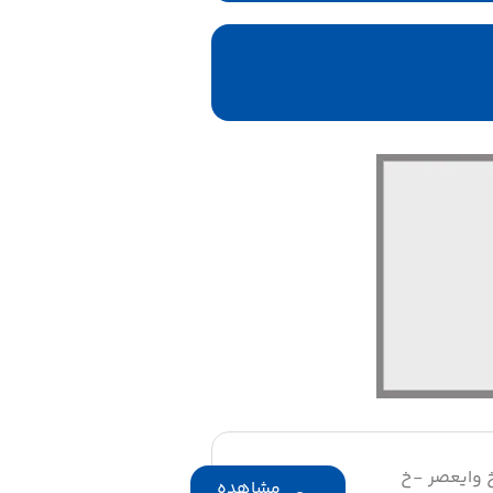
خ وایعصر -خ
مشاهده