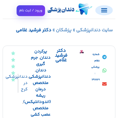
ورود / ثبت نام
ت دندانپزشکی
»
پزشکان
»
دکتر فرشید غلامی
دکتر
پرکردن
فرشید
شماره
دندان
,
جرم
غلامی
نظام
گیری
پزشکی
دندان
,
:
دندانپزشکی
,
دندانپزشکی
146669
متخصص
در
درمان
کرج
ریشه
(اندودانتیکس)
,
متخصص
عصب کشی