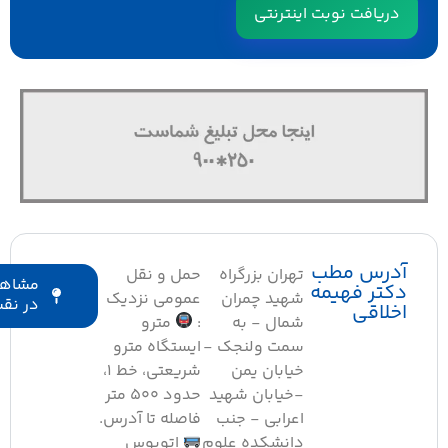
دریافت نوبت اینترنتی
درس مطب
تهران بزرگراه
حمل و نقل
مشاهده
کتر فهیمه
شهید چمران
عمومی نزدیک
در نقشه
خلاقی
شمال - به
:
مترو
سمت ولنجک -
ایستگاه مترو
خیابان یمن
شریعتی، خط ۱،
-خیابان شهید
حدود ۵۰۰ متر
اعرابی - جنب
فاصله تا آدرس.
دانشکده علوم
اتوبوس