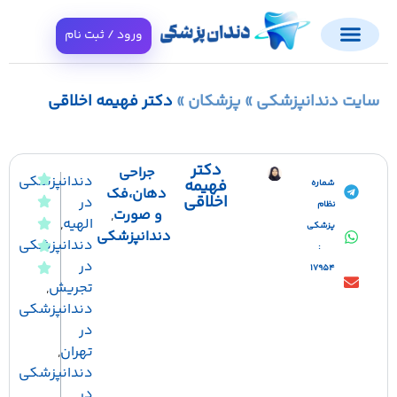
ورود / ثبت نام
ت دندانپزشکی
»
پزشکان
»
دکتر فهیمه اخلاقی
دکتر
جراحی
دندانپزشکی
فهیمه
شماره
دهان،فک
اخلاقی
در
نظام
و صورت
,
الهیه
,
پزشکی
دندانپزشکی
دندانپزشکی
:
در
17954
تجریش
,
دندانپزشکی
در
تهران
,
دندانپزشکی
در