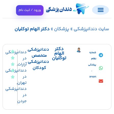
ورود / ثبت نام
ایت دندانپزشکی
»
پزشکان
»
دکتر الهام توکلیان
دکتر
دندانپزشکی
,
دندانپزشکی
الهام
شماره
متخصص
توکلیان
در
نظام
دندانپزشکی
آرارات
,
پزشکی
کودکان
دندانپزشکی
:
در
127621
تهران
,
دندانپزشکی
در
جردن