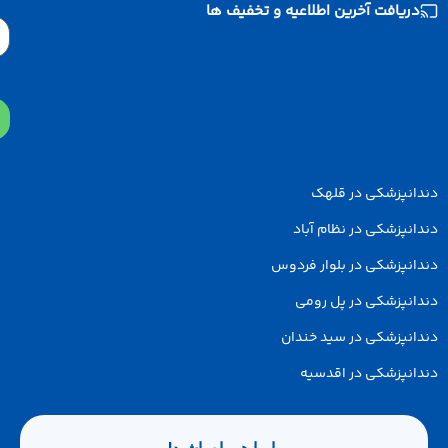
دریافت آخرین اطلاعیه و تخفیف ها
Email
دانپزشکی در قلهک
انپزشکی در نظام آباد
انپزشکی در بلوار فردوس
انپزشکی در پل رومی
انپزشکی در سید خندان
انپزشکی در اقدسیه