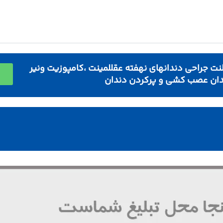
نت جراحی دندانهای نهفته عقللمینت ،کامپوزیت ونیر
ان عصب کشی و پرکردن دندان