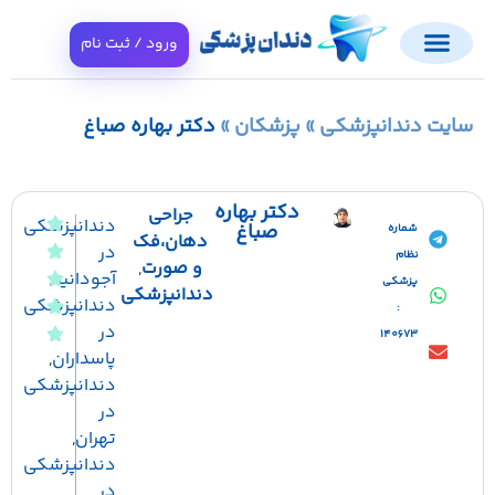
ورود / ثبت نام
ایت دندانپزشکی
»
پزشکان
»
دکتر بهاره صباغ
دکتر بهاره
جراحی
دندانپزشکی
صباغ
شماره
دهان،فک
در
نظام
و صورت
,
آجودانیه
,
پزشکی
دندانپزشکی
دندانپزشکی
:
در
140673
پاسداران
,
دندانپزشکی
در
تهران
,
دندانپزشکی
در