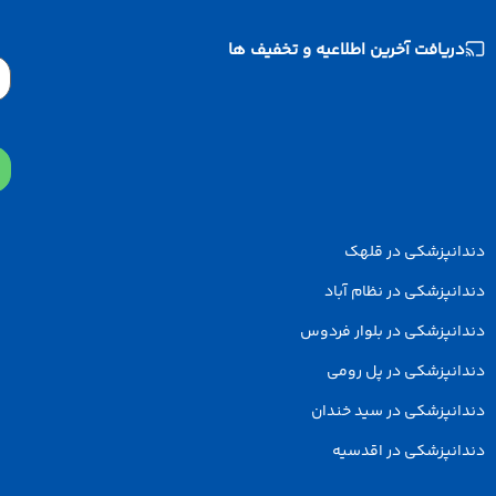
دریافت آخرین اطلاعیه و تخفیف ها
Email
دانپزشکی در قلهک
انپزشکی در نظام آباد
انپزشکی در بلوار فردوس
انپزشکی در پل رومی
انپزشکی در سید خندان
انپزشکی در اقدسیه