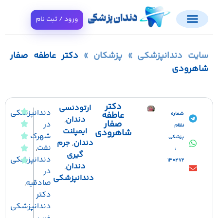
ورود / ثبت نام
ایت دندانپزشکی
»
پزشکان
»
دکتر عاطفه صفار
اهرودی
دکتر
ارتودنسی
دندانپزشکی
عاطفه
شماره
دندان
,
صفار
در
نظام
ایمپلنت
شاهرودی
شهرک
پزشکی
دندان
,
جرم
نفت
,
:
گیری
دندانپزشکی
130472
دندان
,
در
دندانپزشکی
صادقیه
,
دکتر
دندانپزشکی