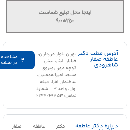
آدرس مطب دکتر
تهران بلوار مرزداران،
مشاهده
عاطفه صفار
خیابان ایثار، نبش
در نقشه
شاهرودی
کوچه مهر، روبروی
مسجد امیرالمومنین،
ساختمان افرا، طبقه
اول، واحد 3 - شماره
تماس: 2144269453
درباره دکتر عاطفه
دکتر عاطفه صفار