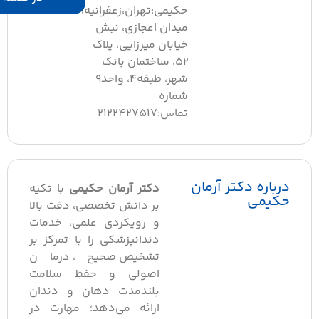
حکیمی:تهران،زعفرانیه،
میدان اعجازی، نبش
خیابان میرزایی، پلاک
۵۲، ساختمان بانک
شهر، طبقه۴، واحد۹
شماره
تماس:2122427517
درباره دکتر آرمان
دکتر آرمان حکیمی
با تکیه
حکیمی
بر دانش تخصصی، دقت بالا
و رویکردی علمی، خدمات
دندانپزشکی را با تمرکز بر
تشخیص صحیح، درمان
اصولی و حفظ سلامت
بلندمدت دهان و دندان
ارائه می‌دهد؛ مهارت در