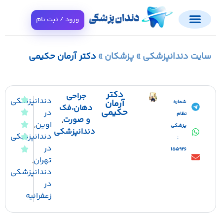
ورود / ثبت نام
ایت دندانپزشکی
»
پزشکان
»
دکتر آرمان حکیمی
دکتر
جراحی
دندانپزشکی
آرمان
شماره
دهان،فک
حکیمی
در
نظام
و صورت
,
اوین
,
پزشکی
دندانپزشکی
دندانپزشکی
:
در
155926
تهران
,
دندانپزشکی
در
زعفرانیه