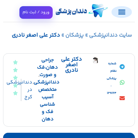
ورود / ثبت نام
ایت دندانپزشکی
»
پزشکان
»
دکتر علی اصغر نادری
دکتر علی
جراحی
اصغر
شماره
دهان،فک
نادری
نظام
و صورت
,
پزشکی
دندانپزشکی
,
دندانپزشکی
:
متخصص
در
129724
آسیب
کرج
شناسی
فک و
دهان