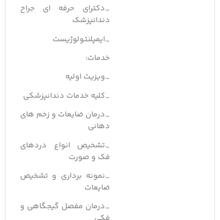
_دکترای حرفه ای جراح
دندانپزشک
_ایمپلنتولوژیست
خدمات:
_ویزیت اولیه
_کلیه خدمات دندانپزشکی
_درمان ضایعات و زخم های
دهانی
_تشخیص انواع دردهای
فک و صورت
_نمونه برداری و تشخیص
ضایعات
_درمان مفصل گیجگاهی و
فکی