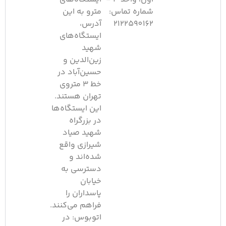
شماره تماس:
مترو به این
2122590162
آدرس،
ایستگاه‌های
شهید
زین‌الدین و
حسین‌آباد در
خط ۳ متروی
تهران هستند.
این ایستگاه‌ها
در بزرگراه
شهید صیاد
شیرازی واقع
شده‌اند و
دسترسی به
خیابان
پاسداران را
فراهم می‌کنند.​
اتوبوس: در