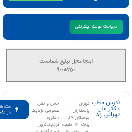
دریافت نوبت اینترنتی
درس مطب
تهران
حمل و نقل
مشاهده
کتر علی
پاسداران،
عمومی نزدیک
در نقشه
هرانی راد
بوستان 10،
: مترو:
پلاک 121، طبقه
نزدیک‌ترین
اول، واحد 3 -
ایستگاه‌های