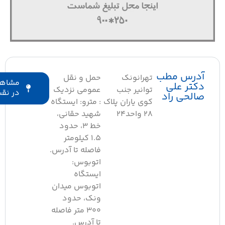
درس مطب
تهرانونک
حمل و نقل
مشاهده
کتر علی
توانیر جنب
عمومی نزدیک
در نقشه
الحی راد
کوی یاران پلاک
: مترو: ایستگاه
۲۸ واحد۲۴
شهید حقانی،
خط ۳، حدود
۱.۵ کیلومتر
فاصله تا آدرس.
اتوبوس:
ایستگاه
اتوبوس میدان
ونک، حدود
۳۰۰ متر فاصله
تا آدرس.