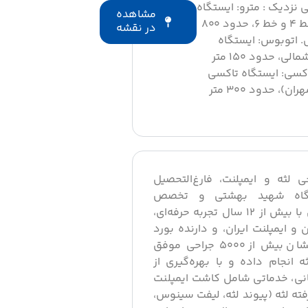
نزدیک : مترو: ایستگاه
مشاهده
آیت‌الله کاشانی، خط ۴ و خط ۶، حدود ۸۰۰
در نقشه
. اتوبوس: ایستگاه
اتوبوس گلستان شمالی، حدود ۱۵۰ متر
اکسی: ایستگاه تاکسی
شهروند (خیابان مهران)، حدود ۳۰۰ متر
لثه و ایمپلنت، فارغ‌التحصیل
شگاه شهید بهشتی و تخصص
پریودانتیکس از دانشگاه همدان با بیش از ۱۲ سال تجربه حرفه‌ای،
ایمپلنت ایران، و دارنده بورد
تخصصی پریودانتیکس است. ایشان بیش از ۵۰۰۰ جراحی موفق
ه انجام داده و با بهره‌گیری از
انی، خدماتی شامل کاشت ایمپلنت
فته لثه (پیوند لثه، لیفت سینوس،