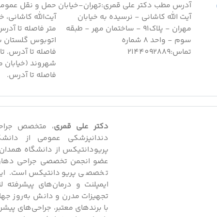
آدرس مطب دکتر علی قمری:تهران-خیابان
حمل و نقل عمومی 
آیت الله کاشانی - نرسیده به خیابان
مهران - پلاک91 - ساختمان مهر - طبقه
متر فاصله تا آدرس
سوم - واحد 8 شماره
تماس:2144092889
فاصله تا آدرس. ت
فاصله تا آدرس.
دکتر علی قمری
، متخصص جراحی 
دندانپزشکی عمومی از دان
عضو انجمن تخصصی جراحی دهان و 
ایمپلنت و درمان‌های پیشرفته لث
تجهیزات مدرن و دانش به‌روز جه
با برندهای معتبر، جراحی‌های پیشر