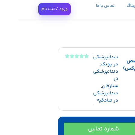
بلاگ
تماس با ما
ورود / ثبت نام
دندانپزشکی
صص
در پونک
,
تیکس)
دندانپزشکی
در
ستارخان
,
دندانپزشکی
در صادقیه
شماره تماس