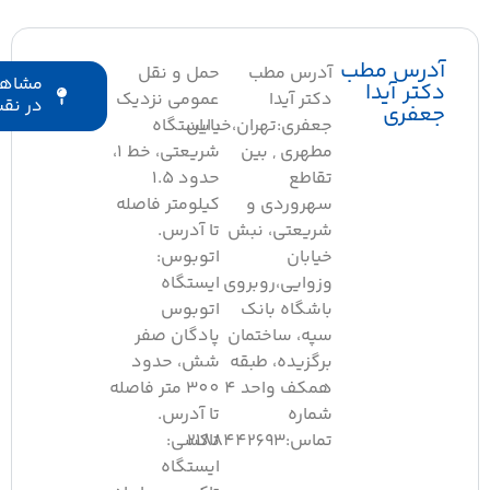
درس مطب
آدرس مطب
حمل و نقل
مشاهده
کتر آیدا
دکتر آیدا
عمومی نزدیک
در نقشه
عفری
جعفری:تهران،خیابان
: ایستگاه
مطهری , بین
شریعتی، خط 1،
تقاطع
حدود 1.5
سهروردی و
کیلومتر فاصله
شریعتی، نبش
تا آدرس.
خیابان
اتوبوس:
وزوایی،روبروی
ایستگاه
باشگاه بانک
اتوبوس
سپه، ساختمان
پادگان صفر
برگزیده، طبقه
شش، حدود
همکف واحد 4
300 متر فاصله
شماره
تا آدرس.
تماس:2188442693
تاکسی:
ایستگاه