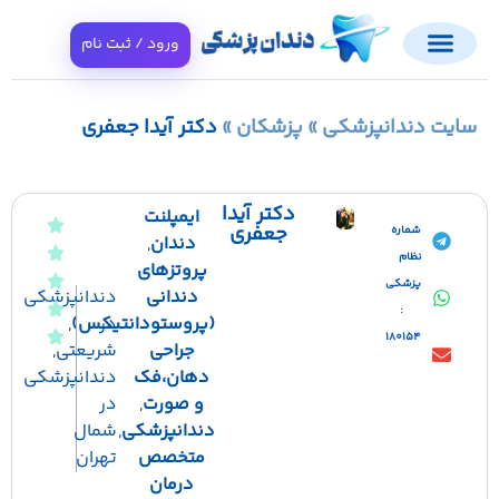
ورود / ثبت نام
ت دندانپزشکی
»
پزشکان
»
دکتر آیدا جعفری
دکتر آیدا
ایمپلنت
جعفری
شماره
دندان
,
نظام
پروتزهای
پزشکی
دندانی
دندانپزشکی
:
در
(پروستودانتیکس)
,
180154
جراحی
شریعتی
,
دهان،فک
دندانپزشکی
و صورت
,
در
دندانپزشکی
,
شمال
متخصص
تهران
درمان